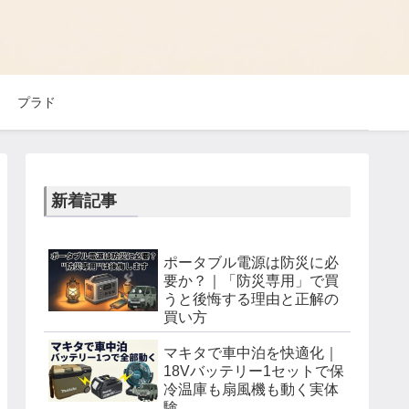
プラド
新着記事
ポータブル電源は防災に必
要か？｜「防災専用」で買
うと後悔する理由と正解の
買い方
マキタで車中泊を快適化｜
18Vバッテリー1セットで保
冷温庫も扇風機も動く実体
験