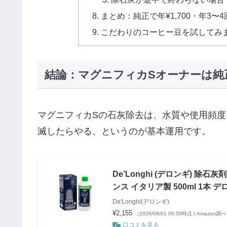
まとめ：純正で年¥1,700・年3〜
こだわりのコーヒー豆を試してみ
結論：マグニフィカSオーナーは純正D
マグニフィカSの石灰除去は、水質や使用頻度
滅したらやる、というのが基本運用です。
De’Longhi (デロンギ) 除
ンス イタリア製 500ml 1本
De'Longhi(デロンギ)
¥2,155
（2026/08/01 00:50時点 | Amazon調
口コミを見る