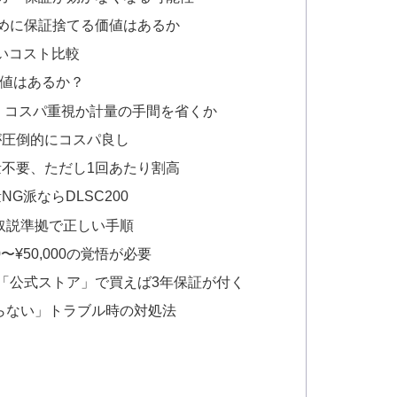
ために保証捨てる価値はあるか
正しいコスト比較
価値はあるか？
違い｜コスパ重視か計量の手間を省くか
るが圧倒的にコスパ良し
計量不要、ただし1回あたり割高
NG派ならDLSC200
取説準拠で正しい手順
〜¥50,000の覚悟が必要
「公式ストア」で買えば3年保証が付く
らない」トラブル時の対処法