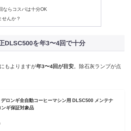
4回ならコスパは十分OK
ませんか？
LSC500を年3〜4回で十分
にもよりますが
年3〜4回が目安
。除石灰ランプが点
石灰剤 デロンギ全自動コーヒーマシン用 DLSC500 メンテナ
 デロンギ保証対象品
べ）