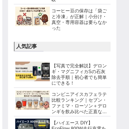
コーヒー豆の保存は「袋ご
と冷凍」が正解｜小分け・
真空・専用容器は要らなか
った
人気記事
【写真で完全解説】デロン
ギ・マグニフィカSの石灰
除去手順｜初心者でも簡単
にできる！
コンビニアイスカフェラテ
比較ランキング｜セブン・
ファミマ・ローソン＋デロ
ンギを飲み比べた正直な結
論
【ハイエース DIY】
EcoFlow 800W走行充電を