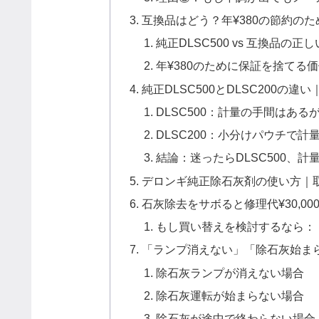
互換品はどう？年¥380の節約の
純正DLSC500 vs 互換品の
年¥380のために保証を捨てる
純正DLSC500とDLSC200の
DLSC500：計量の手間はあ
DLSC200：小分けパウチで
結論：迷ったらDLSC500、計量
デロンギ純正除石灰剤の使い方｜
石灰除去をサボると修理代¥30,000
もし買い替えを検討するなら：
「ランプ消えない」「除石灰始ま
除石灰ランプが消えない場合
除石灰運転が始まらない場合
除石灰が途中で終わらない場合