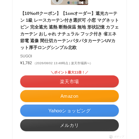
【10%offクーポン】【1cmオーダー】遮光カーテ
ン 1級 レースカーテン付き選択可 小窓 マグネット
ピン 完全遮光 遮熱 断熱保温 無地 形状記憶 カフェ
カーテン おしゃれ ナチュラル フック付き 省エネ
節電 遮像 間仕切カーテンパタパタカーテンUVカ
ット厚手ロングシンプル北欧
SUGOI
¥1,782
（2026/08/02 13:48時点 | 楽天市場調べ）
＼ポイント最大11倍！／
楽天市場
Amazon
Yahooショッピング
メルカリ
ポチップ