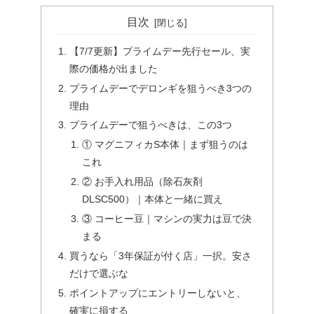
目次
【7/7更新】プライムデー先行セール、実
際の価格が出ました
プライムデーでデロンギを狙うべき3つの
理由
プライムデーで狙うべきは、この3つ
① マグニフィカS本体｜まず狙うのは
これ
② お手入れ用品（除石灰剤
DLSC500）｜本体と一緒に買え
③ コーヒー豆｜マシンの実力は豆で決
まる
買うなら「3年保証が付く店」一択。安さ
だけで選ぶな
ポイントアップにエントリーしないと、
確実に損する