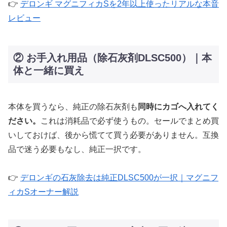
👉
デロンギ マグニフィカSを2年以上使ったリアルな本音
レビュー
② お手入れ用品（除石灰剤DLSC500）｜本
体と一緒に買え
本体を買うなら、純正の除石灰剤も
同時にカゴへ入れてく
ださい。
これは消耗品で必ず使うもの。セールでまとめ買
いしておけば、後から慌てて買う必要がありません。互換
品で迷う必要もなし、純正一択です。
👉
デロンギの石灰除去は純正DLSC500が一択｜マグニフ
ィカSオーナー解説