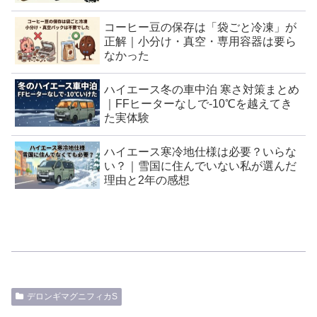
コーヒー豆の保存は「袋ごと冷凍」が
正解｜小分け・真空・専用容器は要ら
なかった
ハイエース冬の車中泊 寒さ対策まとめ
｜FFヒーターなしで-10℃を越えてき
た実体験
ハイエース寒冷地仕様は必要？いらな
い？｜雪国に住んでいない私が選んだ
理由と2年の感想
デロンギマグニフィカS