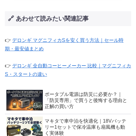
🔗 あわせて読みたい関連記事
👉
デロンギ マグニフィカSを安く買う方法｜セール時
期・最安値まとめ
👉
デロンギ 全自動コーヒーメーカー 比較｜マグニフィカ
S・スタートの違い
ポータブル電源は防災に必要か？｜
「防災専用」で買うと後悔する理由と
正解の買い方
マキタで車中泊を快適化｜18Vバッテ
リー1セットで保冷温庫も扇風機も動
く実体験