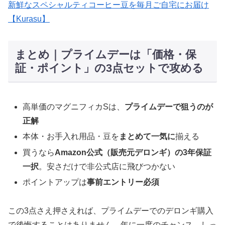
新鮮なスペシャルティコーヒー豆を毎月ご自宅にお届け
【Kurasu】
まとめ｜プライムデーは「価格・保
証・ポイント」の3点セットで攻める
高単価のマグニフィカSは、
プライムデーで狙うのが
正解
本体・お手入れ用品・豆を
まとめて一気に
揃える
買うなら
Amazon公式（販売元デロンギ）の3年保証
一択
。安さだけで非公式店に飛びつかない
ポイントアップは
事前エントリー必須
この3点さえ押さえれば、プライムデーでのデロンギ購入
で後悔することはありません。年に一度のチャンス、しっ