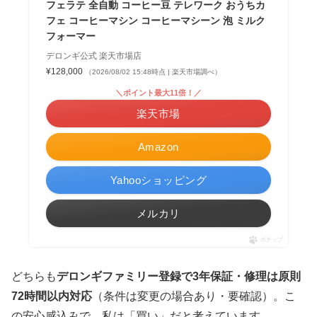
フェラテ 全自動 コーヒー豆 テレワーク おうちカ
フェ コーヒーマシン コーヒーマシーン 泡 ミルク
フォーマー
デロンギ公式 楽天市場店
¥128,000
（2026/08/02 15:48時点 | 楽天市場調べ）
＼ポイント最大11倍！／
楽天市場
Amazon
Yahooショッピング
メルカリ
ポチップ
どちらも
デロンギファミリー登録で3年保証・修理は原則
72時間以内対応
（条件は変更の場合あり・要確認）。こ
の安心感込みで、私は「買い」だと考えています。