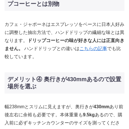
プコーヒーとは別物
カフェ・ジャポーネはエスプレッソをベースに日本人好み
に調整した抽出方法で、ハンドドリップの繊細な味とは異
なります。
ドリップコーヒーの味が好きな人には正直向き
ません。
ハンドドリップとの違いは
こちらの記事
でも比
較しています。
デメリット④ 奥行きが430mmあるので設置
場所を選ぶ
幅238mmとスリムに見えますが、奥行きが
430mm
あり前
後左右に余裕も必要です。本体重量も
9.5kg
あるので、購
入前に必ずキッチンカウンターのサイズを測ってくださ