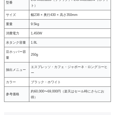
型番
ト）
サイズ
幅238 × 奥行430 × 高さ350mm
重量
9.5kg
消費電力
1,450W
水タンク容量
1.8L
豆ホッパー容
250g
量
エスプレッソ・カフェ・ジャポーネ・ロングコーヒ
抽出メニュー
ー
カラー
ブラック・ホワイト
約60,000〜69,000円（楽天はセール時にさらにお
参考価格
得）