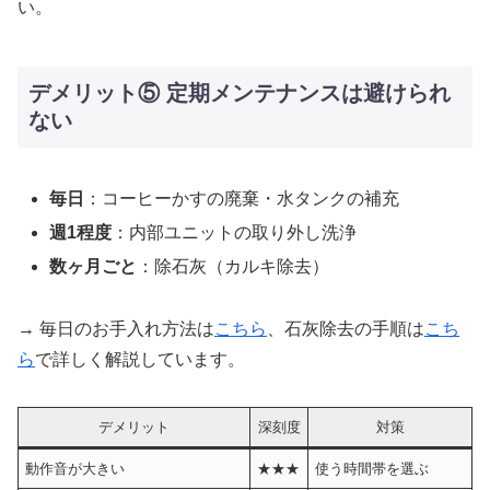
い。
デメリット⑤ 定期メンテナンスは避けられ
ない
毎日
：コーヒーかすの廃棄・水タンクの補充
週1程度
：内部ユニットの取り外し洗浄
数ヶ月ごと
：除石灰（カルキ除去）
→ 毎日のお手入れ方法は
こちら
、石灰除去の手順は
こち
ら
で詳しく解説しています。
デメリット
深刻度
対策
動作音が大きい
★★★
使う時間帯を選ぶ