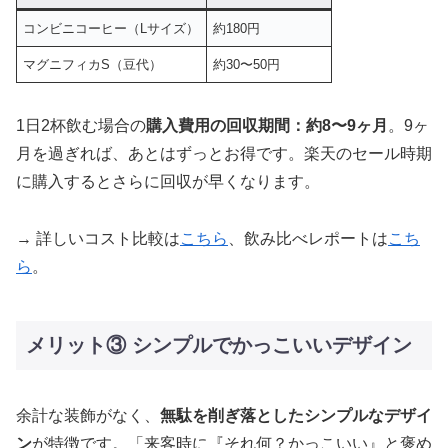
コンビニコーヒー（Lサイズ）
約180円
マグニフィカS（豆代）
約30〜50円
1日2杯飲む場合の
購入費用の回収期間：約8〜9ヶ月
。9ヶ
月を過ぎれば、あとはずっとお得です。楽天のセール時期
に購入するとさらに回収が早くなります。
→ 詳しいコスト比較は
こちら
、飲み比べレポートは
こち
ら
。
メリット③ シンプルでかっこいいデザイン
余計な装飾がなく、
無駄を削ぎ落としたシンプルなデザイ
ン
が特徴です。「来客時に『それ何？かっこいい』と褒め