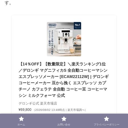
す。
【14％OFF】【数量限定】＼楽天ランキング1位
／デロンギ マグニフィカS 全自動コーヒーマシン
エスプレッソメーカー [ECAM22112W] | デロンギ
コーヒーメーカー 豆から挽く エスプレッソ カプ
チーノ カフェラテ 全自動 コーヒー豆 コーヒーマ
シン ミルクフォーマ 公式
デロンギ公式 楽天市場店
¥69,800
（2026/08/02 13:48時点 | 楽天市場調べ）
Amazon
ホーム
お問い合せ
プライバシーポリシー