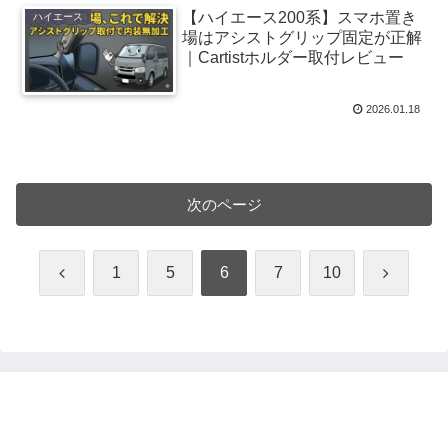
【ハイエース200系】スマホ置き
ハイエース
場はアシストグリップ固定が正解
｜Cartistホルダー取付レビュー
2026.01.18
次のページ
前
次
1
5
6
7
10
へ
へ