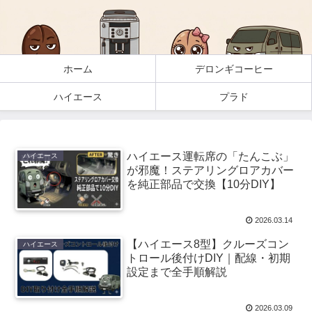
ホーム
デロンギコーヒー
ハイエース
プラド
ハイエース運転席の「たんこぶ」
ハイエース
が邪魔！ステアリングロアカバー
を純正部品で交換【10分DIY】
2026.03.14
【ハイエース8型】クルーズコン
ハイエース
トロール後付けDIY｜配線・初期
設定まで全手順解説
2026.03.09