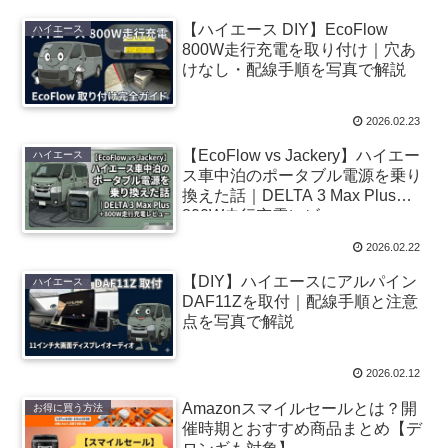
【ハイエース DIY】EcoFlow
ハイエース
800W走行充電を取り付け｜穴あ
けなし・配線手順を写真で解説
2026.02.23
【EcoFlow vs Jackery】ハイエー
ハイエース
ス車中泊のポータブル電源を乗り
換えた話｜DELTA 3 Max Plus＋
800W走行充電レビュー
2026.02.22
【DIY】ハイエースにアルパイン
ハイエース
DAF11Zを取付｜配線手順と注意
点を写真で解説
2026.02.12
Amazonスマイルセールとは？開
お得に買う方法
催時期とおすすめ商品まとめ【デ